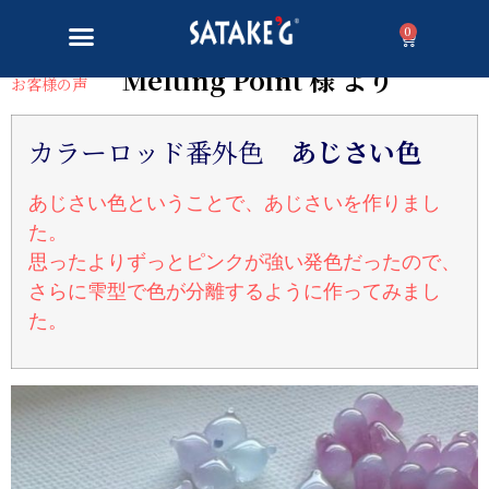
0
Melting Point 様 より
お客様の声
カラーロッド番外色
あじさい色
あじさい色ということで、あじさいを作りまし
た。
思ったよりずっとピンクが強い発色だったので、
さらに雫型で色が分離するように作ってみまし
た。