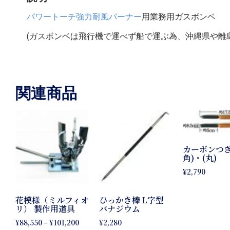
パワートーチ強力耐風バーナー
用業務用ガスボンベ
(ガスボンベは飛行機で運べず船で運ぶ為、沖縄県や離
関連商品
カーボンつき
角)・(丸)
¥
2,790
花模様（ミルフィオ
ひっかき棒 L字型
リ） 製作用道具
バナジウム
¥
88,550
–
¥
101,200
¥
2,280