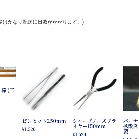
島はかなり配送に日数がかかります。)
棒 (三
ピンセット250mm
シャープノーズプラ
バーナ
イヤー150mm
拡散炎
¥
1,520
製
¥
1,520