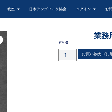
教室
日本ランプワーク協会
ログイン
お
業務
¥
700
お買い物カゴに