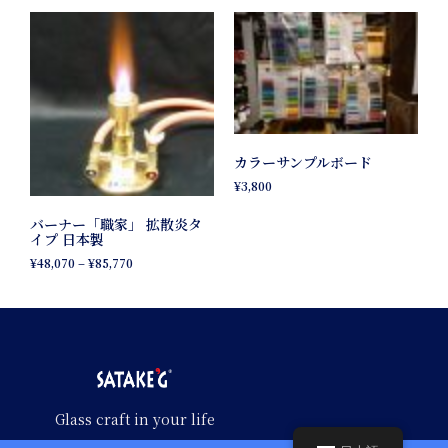
カラーサンプルボード
¥
3,800
バーナー「職家」 拡散炎タ
イプ 日本製
¥
48,070
–
¥
85,770
Glass craft in your life