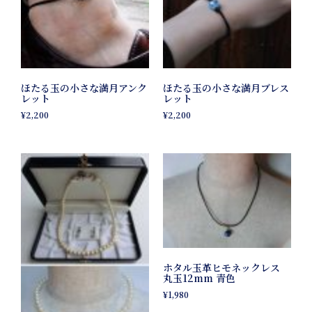
ほたる玉の小さな満月アンク
ほたる玉の小さな満月ブレス
レット
レット
¥
2,200
¥
2,200
ホタル玉革ヒモネックレス
丸玉12mm 青色
¥
1,980