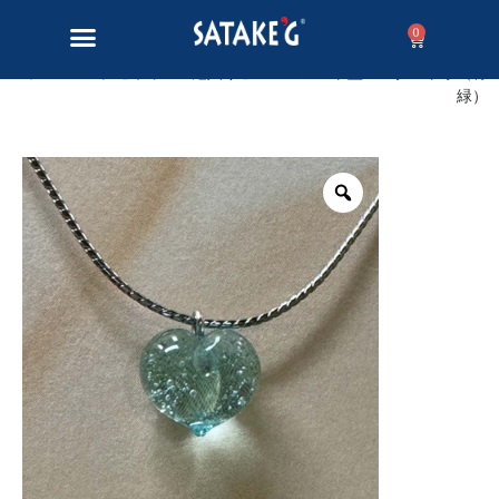
0
ホーム
/
アクセサリー
/ 泡入りビーズのハート型ペンダント小（青
緑）