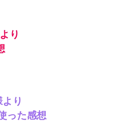
t様より
想
nt様より
を使った感想