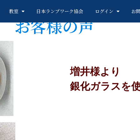
教室
日本ランプワーク協会
ログイン
お
お客様の声
増井様より
銀化ガラスを