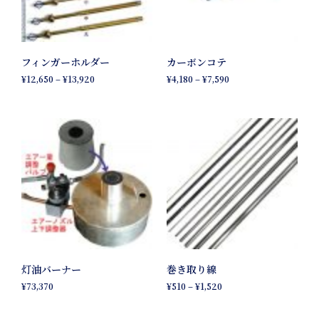
フィンガーホルダー
カーボンコテ
¥
12,650
–
¥
13,920
¥
4,180
–
¥
7,590
灯油バーナー
巻き取り線
¥
73,370
¥
510
–
¥
1,520