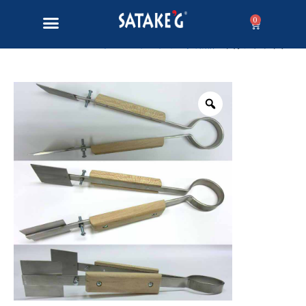
0
ホーム
/
ランプワーク用品
/ 平行フラットナー