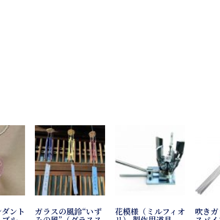
、
ンダント
ガラスの風鈴“いず
花模様（ミルフィオ
吹きガ
・ブル
みの風”（グラスス
リ） 製作用道具
スパイ