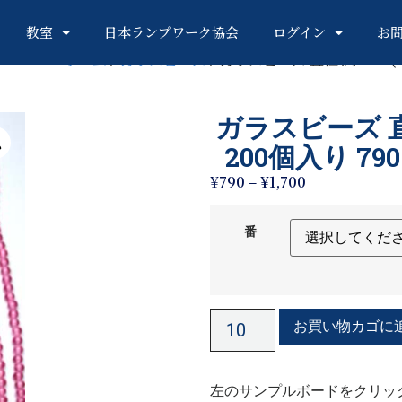
教室
日本ランプワーク協会
ログイン
お
ホーム
/
ガラスビーズ
/ ガラスビーズ 直径 約4mm (
ガラスビーズ 直
200個入り 79
¥
790
–
¥
1,700
番
お買い物カゴに
左のサンプルボードをクリッ