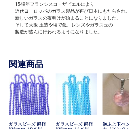
1549年フランシスコ・ザビエルにより
近代ヨーロッパのガラス製品が再び日本にもたらされ
新しいガラスの夜明けが始まることになりました。
そして大阪 玉造や堺で鏡、レンズやガラス玉の
製造が盛んに行われるようになりました。
関連商品
ガラスビーズ 直径
ガラスビーズ 直径
泡ふよ玉ペ
約6mm（9本以
約8mm（4本以
大（ピンク