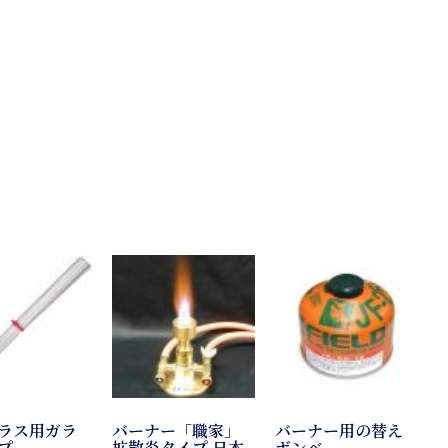
ラス用ガラ
バーナー「職家」
バーナー用の替え
プ
拡散炎タイプ 日本
ボンベ